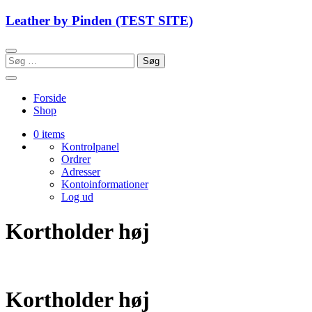
Skip
Leather by Pinden (TEST SITE)
to
content
Søg
efter:
Forside
Shop
0 items
Kontrolpanel
Ordrer
Adresser
Kontoinformationer
Log ud
Kortholder høj
Kortholder høj