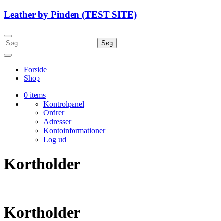
Skip
Leather by Pinden (TEST SITE)
to
content
Søg
efter:
Forside
Shop
0 items
Kontrolpanel
Ordrer
Adresser
Kontoinformationer
Log ud
Kortholder
Kortholder