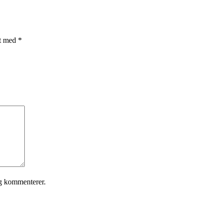
et med
*
eg kommenterer.