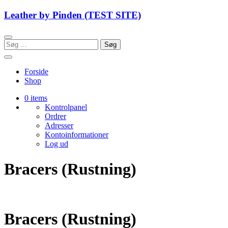
Skip
Leather by Pinden (TEST SITE)
to
content
Søg
efter:
Forside
Shop
0 items
Kontrolpanel
Ordrer
Adresser
Kontoinformationer
Log ud
Bracers (Rustning)
Bracers (Rustning)