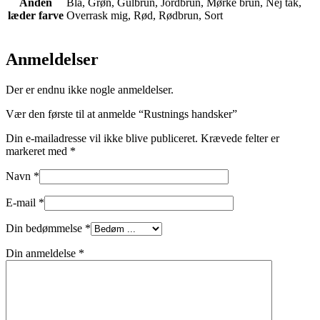
Anden
Blå, Grøn, Gulbrun, Jordbrun, Mørke brun, Nej tak,
læder farve
Overrask mig, Rød, Rødbrun, Sort
Anmeldelser
Der er endnu ikke nogle anmeldelser.
Vær den første til at anmelde “Rustnings handsker”
Din e-mailadresse vil ikke blive publiceret.
Krævede felter er
markeret med
*
Navn
*
E-mail
*
Din bedømmelse
*
Din anmeldelse
*