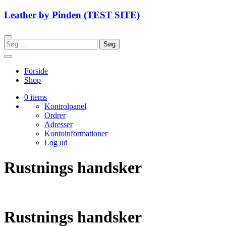
Skip
Leather by Pinden (TEST SITE)
to
content
Søg
efter:
Forside
Shop
0 items
Kontrolpanel
Ordrer
Adresser
Kontoinformationer
Log ud
Rustnings handsker
Rustnings handsker