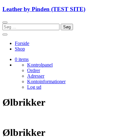
Skip
Leather by Pinden (TEST SITE)
to
content
Søg
efter:
Forside
Shop
0 items
Kontrolpanel
Ordrer
Adresser
Kontoinformationer
Log ud
Ølbrikker
Ølbrikker