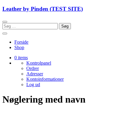
Skip
Leather by Pinden (TEST SITE)
to
content
Søg
efter:
Forside
Shop
0 items
Kontrolpanel
Ordrer
Adresser
Kontoinformationer
Log ud
Nøglering med navn