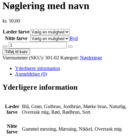
Nøglering med navn
kr.
50,00
Læder farve
Nitte farve
Ryd
Nøglering
med
Tilføj til kurv
navn
Varenummer (SKU):
301-02
Kategori:
Nøgleringe
antal
Yderligere information
Anmeldelser (0)
Yderligere information
Læder
Blå, Grøn, Gulbrun, Jordbrun, Mørke brun, Naturlig,
farve
Overrask mig, Rød, Rødbrun, Sort
Nitte
Gammel messing, Mæssing, Nikkel, Overrask mig
farve