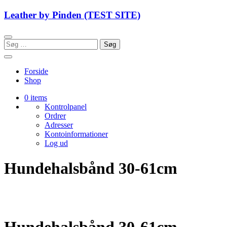
Skip
Leather by Pinden (TEST SITE)
to
content
Søg
efter:
Forside
Shop
0 items
Kontrolpanel
Ordrer
Adresser
Kontoinformationer
Log ud
Hundehalsbånd 30-61cm
Hundehalsbånd 30-61cm