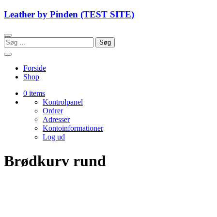
Skip
Leather by Pinden (TEST SITE)
to
content
Søg
efter:
Forside
Shop
0 items
Kontrolpanel
Ordrer
Adresser
Kontoinformationer
Log ud
Brødkurv rund