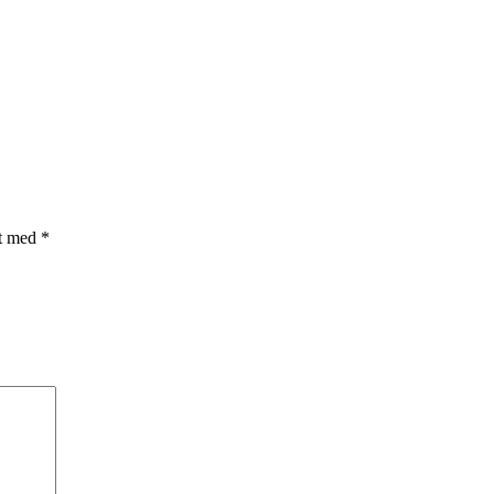
et med
*